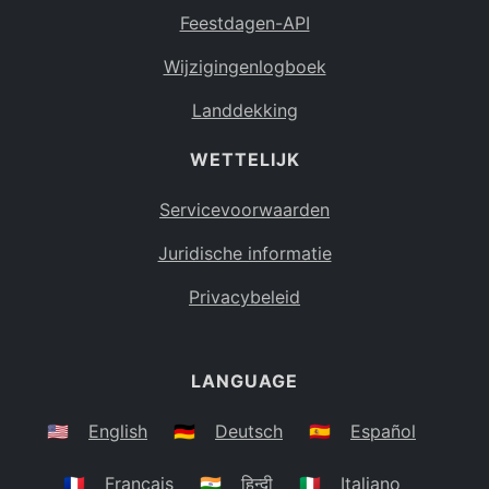
Feestdagen-API
Wijzigingenlogboek
Landdekking
WETTELIJK
Servicevoorwaarden
Juridische informatie
Privacybeleid
LANGUAGE
🇺🇸
English
🇩🇪
Deutsch
🇪🇸
Español
🇫🇷
Français
🇮🇳
हिन्दी
🇮🇹
Italiano