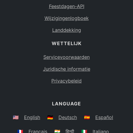
Feestdagen-API
Wijzigingenlogboek
Landdekking
WETTELIJK
Servicevoorwaarden
Juridische informatie
Privacybeleid
LANGUAGE
🇺🇸
English
🇩🇪
Deutsch
🇪🇸
Español
🇫🇷
Français
🇮🇳
हिन्दी
🇮🇹
Italiano