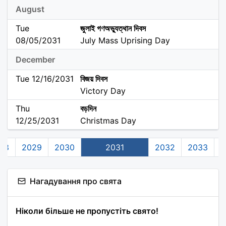
August
Tue
জুলাই গণঅভ্যুত্থান দিবস
08/05/2031
July Mass Uprising Day
December
Tue 12/16/2031
বিজয় দিবস
Victory Day
Thu
বড়দিন
12/25/2031
Christmas Day
28
2029
2030
2031
2032
2033
2
Нагадування про свята
Ніколи більше не пропустіть свято!