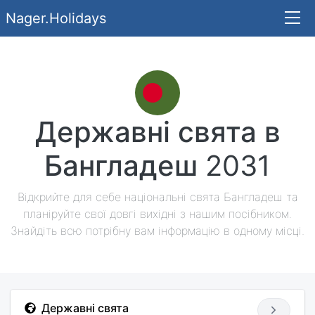
Nager.Holidays
Державні свята в
Бангладеш
2031
Відкрийте для себе національні свята Бангладеш та
планіруйте свої довгі вихідні з нашим посібником.
Знайдіть всю потрібну вам інформацію в одному місці.
Державні свята