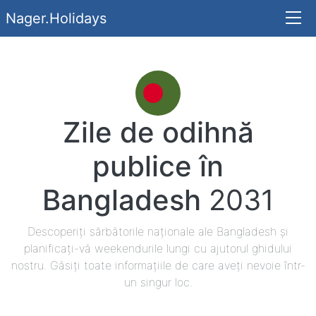
Nager.Holidays
Zile de odihnă
publice în
Bangladesh
2031
Descoperiți sărbătorile naționale ale Bangladesh și
planificați-vă weekendurile lungi cu ajutorul ghidului
nostru. Găsiți toate informațiile de care aveți nevoie într-
un singur loc.