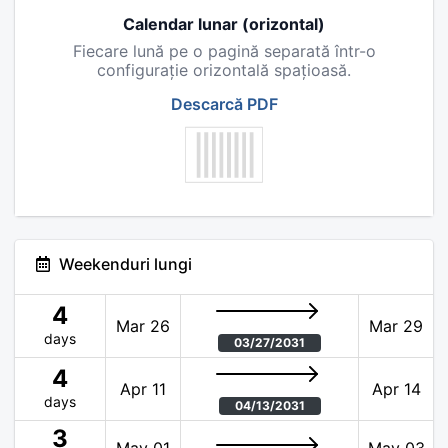
Calendar lunar (orizontal)
Fiecare lună pe o pagină separată într-o
configurație orizontală spațioasă.
Descarcă PDF
Weekenduri lungi
4
Mar 26
Mar 29
days
03/27/2031
4
Apr 11
Apr 14
days
04/13/2031
3