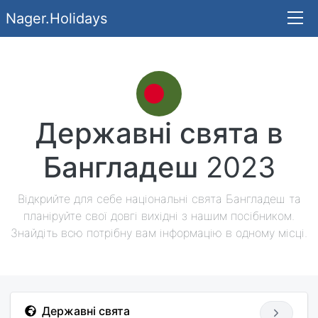
Nager.Holidays
Державні свята в
Бангладеш
2023
Відкрийте для себе національні свята Бангладеш та
планіруйте свої довгі вихідні з нашим посібником.
Знайдіть всю потрібну вам інформацію в одному місці.
Державні свята