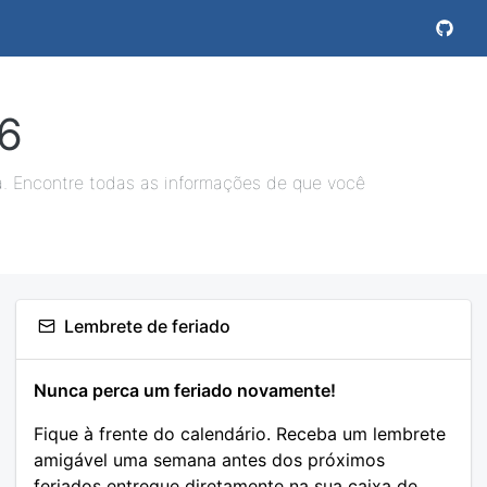
6
a. Encontre todas as informações de que você
Lembrete de feriado
Nunca perca um feriado novamente!
Fique à frente do calendário. Receba um lembrete
amigável uma semana antes dos próximos
feriados entregue diretamente na sua caixa de