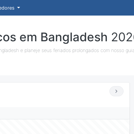
edores
icos em Bangladesh
202
ngladesh e planeje seus feriados prolongados com nosso gui