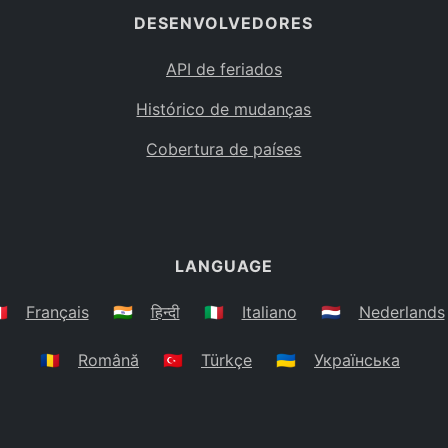
DESENVOLVEDORES
API de feriados
Histórico de mudanças
Cobertura de países
LANGUAGE
🇷
Français
🇮🇳
हिन्दी
🇮🇹
Italiano
🇳🇱
Nederlands
🇷🇴
Română
🇹🇷
Türkçe
🇺🇦
Українська