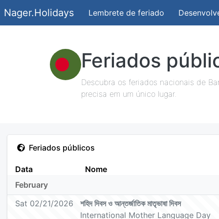
Nager.Holidays
Lembrete de feriado
Desenvolv
Feriados públ
Descubra os feriados nacionais de Ba
precisa em um único lugar.
Feriados públicos
Data
Nome
February
Sat 02/21/2026
শহিদ দিবস ও আন্তর্জাতিক মাতৃভাষা দিবস
International Mother Language Day