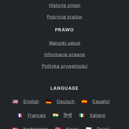
Historia zmian
Pokrycie krajów
PRAWO
Warunki usługi
Informacje prawne
Polityka prywatności
LANGUAGE
🇺🇸
English
🇩🇪
Deutsch
🇪🇸
Español
🇫🇷
Français
🇮🇳
हिन्दी
🇮🇹
Italiano