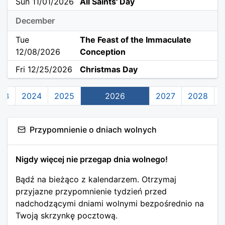
Sun 11/01/2026
All Saints' Day
December
Tue
The Feast of the Immaculate
12/08/2026
Conception
Fri 12/25/2026
Christmas Day
23
2024
2025
2026
2027
2028
Przypomnienie o dniach wolnych
Nigdy więcej nie przegap dnia wolnego!
Bądź na bieżąco z kalendarzem. Otrzymaj
przyjazne przypomnienie tydzień przed
nadchodzącymi dniami wolnymi bezpośrednio na
Twoją skrzynkę pocztową.