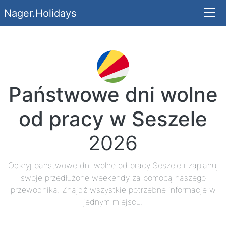
Nager.Holidays
Państwowe dni wolne
od pracy w Seszele
2026
Odkryj państwowe dni wolne od pracy Seszele i zaplanuj
swoje przedłużone weekendy za pomocą naszego
przewodnika. Znajdź wszystkie potrzebne informacje w
jednym miejscu.