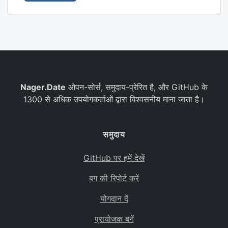
बोस्निया और हर्ज़ेगोविना
बारबाडोस
बांग्लादेश
बेल्जियम
Nager.Date
बुर्किนา फ़ासो
ओपन-सोर्स, समुदाय-प्रेरित है, और GitHub के
1300 से अधिक उपयोगकर्ताओं द्वारा विश्वसनीय माना जाता है।
बुल्गारिया
बहरीन
समुदाय
बुरुंडी
GitHub पर हमें देखें
बेनिन
बग की रिपोर्ट करें
सेंट बार्थेलेमी
योगदान दें
बरमूडा
प्रायोजक बनें