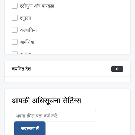
एंटीगुआ और बारबूडा
एंगुइला
अल्बानिया
आर्मेनिया
अंगोला
अंटार्कटिका
चयनित देश
0
अर्जेंटीना
ऑस्ट्रिया
आपकी अधिसूचना सेटिंग्स
ऑस्ट्रेलिया
अरूबा
ऑलैंड द्वीपसमूह
सदस्यता लें