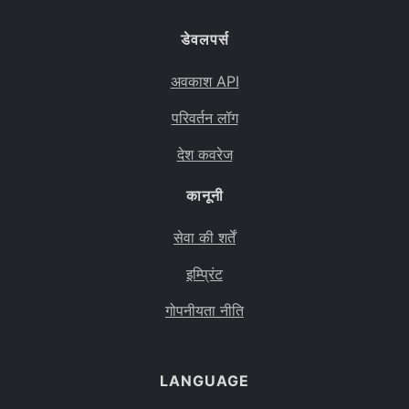
बोलीविया
कैरिबियन नीदरलैंड
डेवलपर्स
ब्राज़ील
अवकाश API
बहामास
परिवर्तन लॉग
बुवे द्वीप
देश कवरेज
बोत्सवाना
कानूनी
बेलारूस
सेवा की शर्तें
बेलीज़
इम्प्रिंट
कनाडा
गोपनीयता नीति
कोकोस द्वीपसमूह
कांगो लोकतांत्रिक गणराज्य
LANGUAGE
मध्य अफ़्रीकी गणराज्य