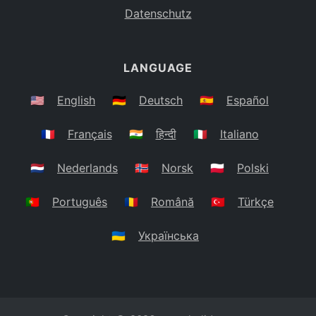
Datenschutz
LANGUAGE
🇺🇸
English
🇩🇪
Deutsch
🇪🇸
Español
🇫🇷
Français
🇮🇳
हिन्दी
🇮🇹
Italiano
🇳🇱
Nederlands
🇳🇴
Norsk
🇵🇱
Polski
🇵🇹
Português
🇷🇴
Română
🇹🇷
Türkçe
🇺🇦
Українська